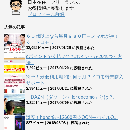
日本在住、フリーランス。
お得情報に突撃します。
プロフィール詳細
人気の記事
６０歳以上なら毎月９８０円～スマホが持て
る！ドコモ...
12,092ビュー
|
2017/01/29 に投稿された
dポイントで支払いでもポイントが20％つく方
法...
3,292ビュー
|
2017/04/20 に投稿された
簡単！最低利用期間は何ヶ月？ドコモ端末購入
サポート...
2,984ビュー
|
2017/01/21 に投稿された
「DAZN（ダゾーン）for docomo」とは？...
1,255ビュー
|
2017/02/09 に投稿された
激安！honor9が12600円☆OCNモバイルO...
827ビュー
|
2018/02/08 に投稿された