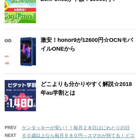
激安！honor9が12600円☆OCNモバ
イルONEから
どこよりも分かりやすく解説☆2018
年au学割とは
PREV
ケンタッキーが安い！！毎月２８日はにわとりの日
NEXT
６０歳以上なら毎月９８０円～スマホが持てる！ドコ