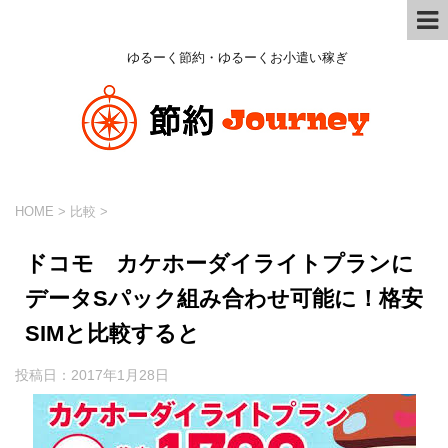
ゆるーく節約・ゆるーくお小遣い稼ぎ
HOME
>
比較
>
ドコモ カケホーダイライトプランに
データSパック組み合わせ可能に！格安
SIMと比較すると
投稿日：
2017年1月28日