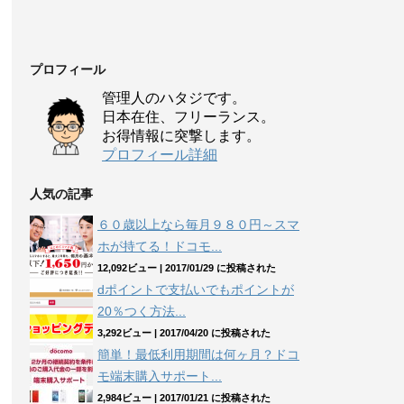
プロフィール
管理人のハタジです。
日本在住、フリーランス。
お得情報に突撃します。
プロフィール詳細
人気の記事
６０歳以上なら毎月９８０円～スマ
ホが持てる！ドコモ...
12,092ビュー
|
2017/01/29 に投稿された
dポイントで支払いでもポイントが
20％つく方法...
3,292ビュー
|
2017/04/20 に投稿された
簡単！最低利用期間は何ヶ月？ドコ
モ端末購入サポート...
2,984ビュー
|
2017/01/21 に投稿された