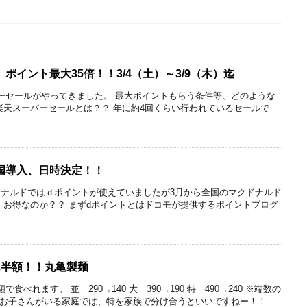
ポイント最大35倍！！3/4（土）～3/9（木）迄
ーセールがやってきました。 最大ポイントもらう条件等、どのような
楽天スーパーセールとは？？ 年に約4回くらい行われているセールで
国導入、日時決定！！
ナルドではｄポイントが使えていましたが3月から全国のマクドナルド
 お得なのか？？ まずdポイントとはドコモが提供するポイントプログ
ん半額！！丸亀製麺
べれます。 並 290→140 大 390→190 特 490→240 ※端数の
お子さんがいる家庭では、特を家族で分け合うといいですねー！！ ...