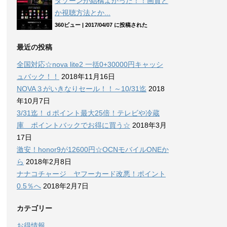
ダゾーンが結構よかった！！画質と
か視聴方法とか...
360ビュー
|
2017/04/07 に投稿された
最近の投稿
全国対応☆nova lite2 一括0+30000円キャッシ
ュバック！！
2018年11月16日
NOVA３がいきなりセール！！～10/31迄
2018
年10月7日
3/31迄！ｄポイント最大25倍！テレビや冷蔵
庫 ポイントバックでお得に買う☆
2018年3月
17日
激安！honor9が12600円☆OCNモバイルONEか
ら
2018年2月8日
ナナコチャージ ヤフーカード改悪！ポイント
0.5％へ
2018年2月7日
カテゴリー
お得情報