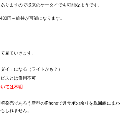
もありますので従来のケータイでも可能なようです。
480円～維持が可能になります。
して見ていきます。
ーダイ」になる（ライトかも？）
ービスとは併用不可
ついては不明
発売であろう新型のiPhoneで月サポの余りを親回線にまわ
かもしれません。