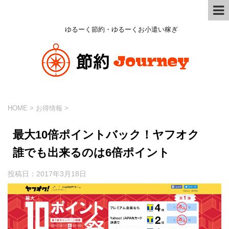
ゆるーく節約・ゆるーくお小遣い稼ぎ
HOME
>
お得情報
>
最大10倍ポイントバック！ヤフオク
誰でも出来るのは6倍ポイント
投稿日：
2017年3月18日