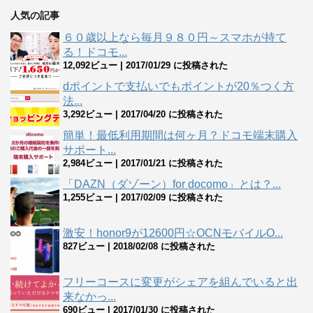
人気の記事
６０歳以上なら毎月９８０円～スマホが持て
る！ドコモ...
12,092ビュー
|
2017/01/29 に投稿された
dポイントで支払いでもポイントが20％つく方
法...
3,292ビュー
|
2017/04/20 に投稿された
簡単！最低利用期間は何ヶ月？ドコモ端末購入
サポート...
2,984ビュー
|
2017/01/21 に投稿された
「DAZN（ダゾーン）for docomo」とは？...
1,255ビュー
|
2017/02/09 に投稿された
激安！honor9が12600円☆OCNモバイルO...
827ビュー
|
2018/02/08 に投稿された
フリーコースに変更がシェアを組んでいると出
来なかっ...
690ビュー
|
2017/01/30 に投稿された