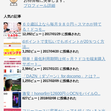
お得情報に突撃します。
プロフィール詳細
人気の記事
６０歳以上なら毎月９８０円～スマホが持て
る！ドコモ...
12,092ビュー
|
2017/01/29 に投稿された
dポイントで支払いでもポイントが20％つく方
法...
3,292ビュー
|
2017/04/20 に投稿された
簡単！最低利用期間は何ヶ月？ドコモ端末購入
サポート...
2,984ビュー
|
2017/01/21 に投稿された
「DAZN（ダゾーン）for docomo」とは？...
1,255ビュー
|
2017/02/09 に投稿された
激安！honor9が12600円☆OCNモバイルO...
827ビュー
|
2018/02/08 に投稿された
フリーコースに変更がシェアを組んでいると出